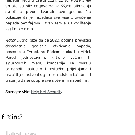
napada nego u cijeloj 2021. Uz to, 
PowerShell
skripte su bile odgovorne za 99,6% otkrivanja 
skripti u prvom kvartalu ove godine, što 
pokazuje da je napadača sve više provođenje 
napada bez fajlova i izvan zemlje, uz korištenje 
legitimnih alata.
WatchGuard
 kaže da će 2022. godina prevazići 
dosadašnje godišnje otkrivanje napada, 
posebno u Evropi, na Bliskom istoku i u Africi. 
Pored jednostavnih, kritično važnih IT 
sigurnosnih mjera, kompanije se moraju 
prilagoditi rastućim i rastućim prijetnjama i 
usvojiti jedinstveni sigurnosni sistem koji će biti 
u stanju da se odupre sve složenijim napadima.
Saznajte više: 
Help Net Security
Latest news