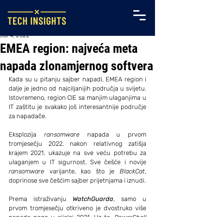
Jul 4, 2022
EMEA region: najveća meta
napada zlonamjernog softvera
Kada su u pitanju sajber napadi, EMEA region i 
dalje je jedno od najciljanijih područja u svijetu. 
Istovremeno, region CIE sa manjim ulaganjima u 
IT zaštitu je svakako još interesantnije područje 
za napadače.
Eksplozija 
ransomware
 napada u prvom 
tromjesečju 2022. nakon relativnog zatišja 
krajem 2021. ukazuje na sve veću potrebu za 
ulaganjem u IT sigurnost. Sve češće i novije 
ransomware
 varijante, kao što je 
BlackCat
, 
doprinose sve češćim sajber prijetnjama i iznudi.
Prema istraživanju 
WatchGuarda
, samo u 
prvom tromjesečju otkriveno je dvostruko više 