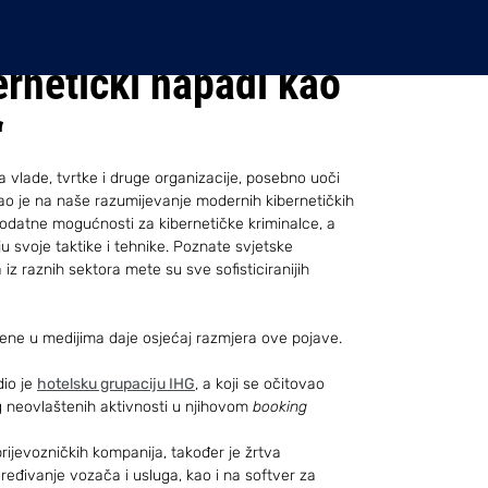
ernetički napadi kao
“
a vlade, tvrtke i druge organizacije, posebno uoči 
cao je na naše razumijevanje modernih kibernetičkih 
 je dodatne mogućnosti za kibernetičke kriminalce, a 
 svoje taktike i tehnike. Poznate svjetske 
 iz raznih sektora mete su sve sofisticiranijih 
ene u medijima daje osjećaj razmjera ove pojave.
io je 
hotelsku grupaciju IHG
, a koji se očitovao 
 neovlaštenih aktivnosti u njihovom 
booking 
prijevozničkih kompanija, također je žrtva 
eđivanje vozača i usluga, kao i na softver za 