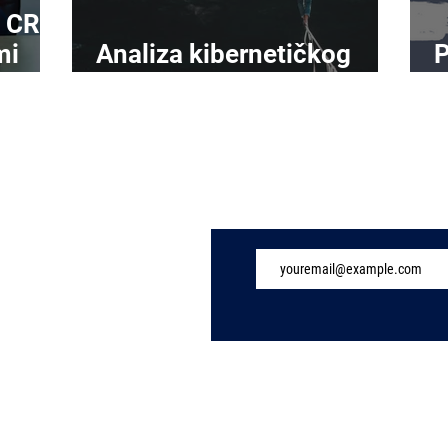
, CRA
mi
Analiza kibernetičkog
P
rizika sazrijeva
d
Subscribe to Our 
ew Page
TechInsights.pro - IT security and infrastructure blog |
About Us
Bridge IT d.o.o. |
Privacy Policy