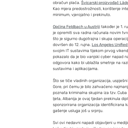
obračun plaća. 
Švicarski proizvođač Läd
Kao mjera predostrožnosti, korištenje int
minimum, vjerojatno i prekinuto.
Općina Feldbach u Austriji
 također je 1.
je opremiti sva radna računala novim tvrd
što je sigurno dugotrajna i skupa operacija
dovršen do 12. rujna. 
Los Angeles Unified 
svojim IT sustavima tijekom prvog vikend
pokazalo da je bio vanjski cyber napad na
odgovora kako bi ublažila smetnje na razi
sustavima i aplikacijama.
Što se tiče vladinih organizacija, uspješn
Gore, pri čemu je bilo zahvaćeno najmanje 
poznata kriminalna skupina iza tzv. Cub
ljeta, Albanija je ovaj tjedan prekinula d
sponzorirana organizacija identificirana 
gašenje usluga još u srpnju.
Svi ovi nedavni napadi objavljeni u med