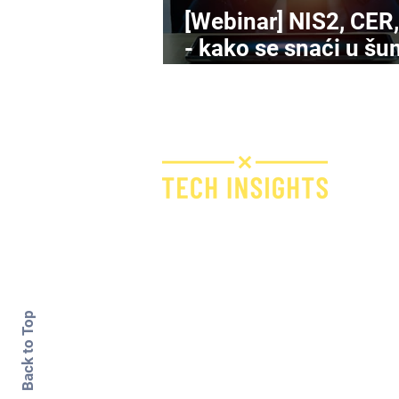
[Webinar] NIS2, CER
- kako se snaći u šu
novih propisa o
kibersigurnosti?
N
Bridge IT d.o.o.
Dugi dol 45
10000 Zagreb
Croatia
VAT ID: 09594538142
Back to Top