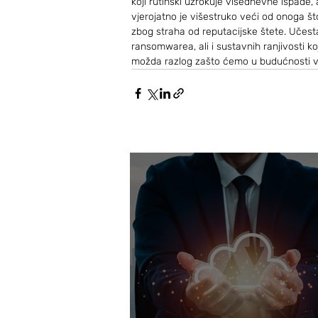
koji rutinski uzrokuje višednevne ispade, 
vjerojatno je višestruko veći od onoga što
zbog straha od reputacijske štete. Učes
ransomwarea, ali i sustavnih ranjivosti k
možda razlog zašto ćemo u budućnosti vi