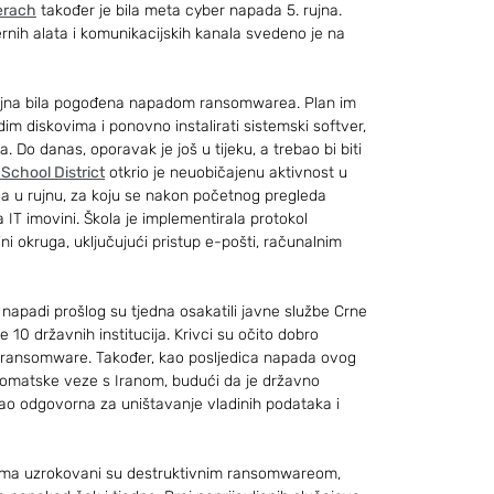
erach
 također je bila meta cyber napada 5. rujna. 
ernih alata i komunikacijskih kanala svedeno je na 
 rujna bila pogođena napadom ransomwarea. Plan im 
im diskovima i ponovno instalirati sistemski softver, 
. Do danas, oporavak je još u tijeku, a trebao bi biti 
School District
 otkrio je neuobičajenu aktivnost u 
a u rujnu, za koju se nakon početnog pregleda 
 IT imovini. Škola je implementirala protokol 
ni okruga, uključujući pristup e-pošti, računalnim 
i napadi prošlog su tjedna osakatili javne službe Crne 
10 državnih institucija. Krivci su očito dobro 
a ransomware. Također, kao posljedica napada ovog 
iplomatske veze s Iranom, budući da je državno 
kao odgovorna za uništavanje vladinih podataka i 
ijima uzrokovani su destruktivnim ransomwareom, 