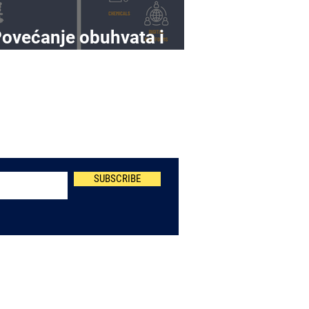
ovećanje obuhvata i
osega prema NIS2
Newsletter
SUBSCRIBE