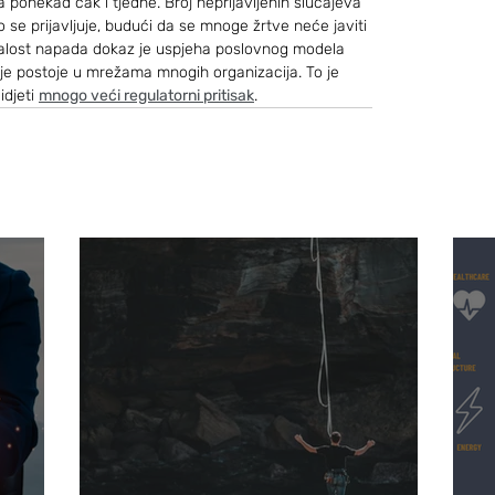
a ponekad čak i tjedne. Broj neprijavljenih slučajeva 
 se prijavljuje, budući da se mnoge žrtve neće javiti 
talost napada dokaz je uspjeha poslovnog modela 
oje postoje u mrežama mnogih organizacija. To je 
djeti 
mnogo veći regulatorni pritisak
.