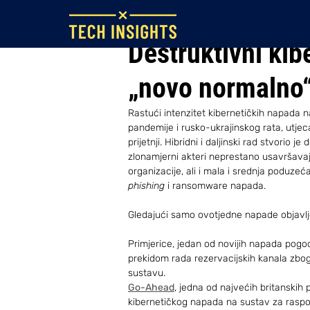
9. ruj 2022.
Destruktivni kib
„novo normalno
Rastući intenzitet kibernetičkih napada n
pandemije i rusko-ukrajinskog rata, utje
prijetnji. Hibridni i daljinski rad stvorio
zlonamjerni akteri neprestano usavršavaju
organizacije, ali i mala i srednja poduzeća
phishing 
i ransomware napada.
Gledajući samo ovotjedne napade objavlj
Primjerice, jedan od novijih napada pogod
prekidom rada rezervacijskih kanala zbog
sustavu.
Go-Ahead
, jedna od najvećih britanskih 
kibernetičkog napada na sustav za raspor