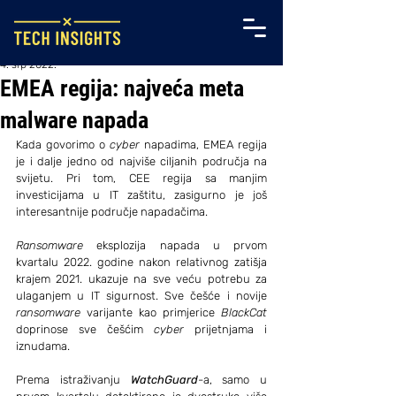
4. srp 2022.
EMEA regija: najveća meta
malware napada
Kada govorimo o 
cyber
 napadima, EMEA regija 
je i dalje jedno od najviše ciljanih područja na 
svijetu. Pri tom, CEE regija sa manjim 
investicijama u IT zaštitu, zasigurno je još 
interesantnije područje napadačima.
Ransomware
 eksplozija napada u prvom 
kvartalu 2022. godine nakon relativnog zatišja 
krajem 2021. ukazuje na sve veću potrebu za 
ulaganjem u IT sigurnost. Sve češće i novije 
ransomware
 varijante kao primjerice 
BlackCat
doprinose sve češćim 
cyber
 prijetnjama i 
iznudama.
Prema istraživanju 
WatchGuard
-a, samo u 