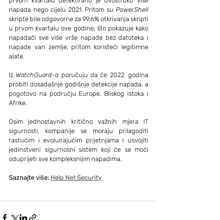
prvom kvartalu detektirano je dvostruko više 
napada nego cijelu 2021. Pritom su 
PowerShell
skripte bile odgovorne za 99,6% otkrivanja skripti 
u prvom kvartalu ove godine, što pokazuje kako 
napadači sve više vrše napade bez datoteka i 
napade van zemlje, pritom koristeći legitimne 
alate.
Iz 
WatchGuard-a
 poručuju da će 2022. godina 
probiti dosadašnje godišnje detekcije napada, a 
pogotovo na području Europe, Bliskog istoka i 
Afrike.
Osim jednostavnih kritično važnih mjera IT 
sigurnosti, kompanije se moraju prilagoditi 
rastućim i evoluirajućim prijetnjama i usvojiti 
jedinstveni sigurnosni sistem koji će se moći 
oduprijeti sve kompleksnijim napadima.
Saznajte više: 
Help Net Security