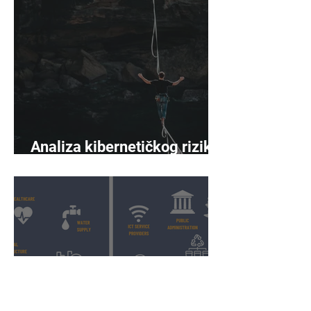
Analiza kibernetičkog rizika
sazrijeva