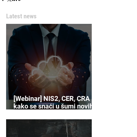
Latest news
[Webinar] NIS2, CER, CRA -
kako se snaći u šumi novih
propisa o kibersigurnosti?