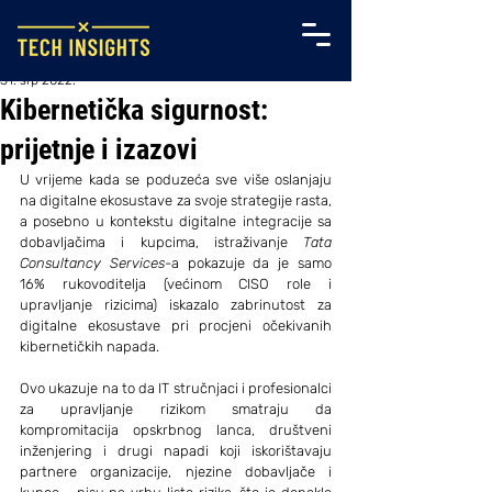
31. srp 2022.
Kibernetička sigurnost:
prijetnje i izazovi
U vrijeme kada se poduzeća sve više oslanjaju 
na digitalne ekosustave za svoje strategije rasta, 
a posebno u kontekstu digitalne integracije sa 
dobavljačima i kupcima, istraživanje 
Tata 
Consultancy Services
-a pokazuje da je samo 
16% rukovoditelja (većinom CISO role i 
upravljanje rizicima) iskazalo zabrinutost za 
digitalne ekosustave pri procjeni očekivanih 
kibernetičkih napada.
Ovo ukazuje na to da IT stručnjaci i profesionalci 
za upravljanje rizikom smatraju da 
kompromitacija opskrbnog lanca, društveni 
inženjering i drugi napadi koji iskorištavaju 
partnere organizacije, njezine dobavljače i 