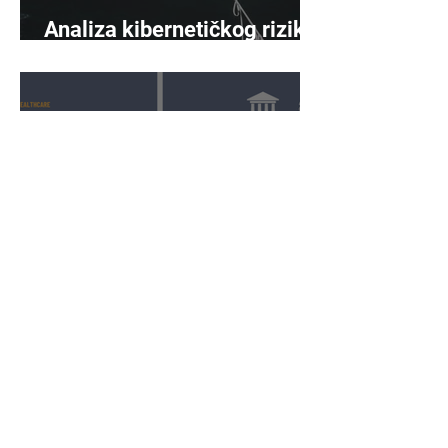
Analiza kibernetičkog rizika
sazrijeva
Povećanje obuhvata i
dosega prema NIS2
Bridge IT d.o.o.
Dugi dol 45