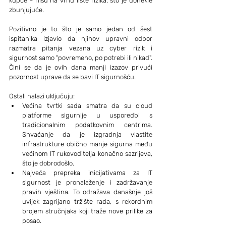
kupce - nisu na vrhu liste rizika, što je donekle 
zbunjujuće.
Pozitivno je to što je samo jedan od šest 
ispitanika izjavio da njihov upravni odbor 
razmatra pitanja vezana uz cyber rizik i 
sigurnost samo "povremeno, po potrebi ili nikad". 
Čini se da je ovih dana manji izazov privući 
pozornost uprave da se bavi IT sigurnošću.
Ostali nalazi uključuju:
Većina tvrtki sada smatra da su cloud 
platforme sigurnije u usporedbi s 
tradicionalnim podatkovnim centrima. 
Shvaćanje da je izgradnja vlastite 
infrastrukture obično manje sigurna među 
većinom IT rukovoditelja konačno sazrijeva, 
što je dobrodošlo.
Najveća prepreka inicijativama za IT 
sigurnost je pronalaženje i zadržavanje 
pravih vještina. To odražava današnje još 
uvijek zagrijano tržište rada, s rekordnim 
brojem stručnjaka koji traže nove prilike za 
posao.