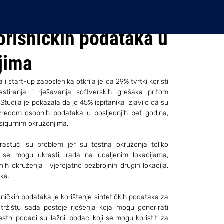
korisničkih podataka u
jima
i start-up zaposlenika otkrila je da 29% tvrtki koristi 
stiranja i rješavanja softverskih grešaka pritom 
udija je pokazala da je 45% ispitanika izjavilo da su 
vredom osobnih podataka u posljednjih pet godina, 
sigurnim okruženjima.
astući su problem jer su testna okruženja toliko 
a se mogu ukrasti, rada na udaljenim lokacijama, 
h okruženja i vjerojatno bezbrojnih drugih lokacija. 
ka.
ičkih podataka je korištenje sintetičkih podataka za 
 tržištu sada postoje rješenja koja mogu generirati 
stni podaci su 'lažni' podaci koji se mogu koristiti za 