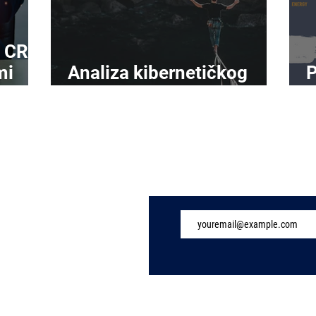
, CRA
mi
Analiza kibernetičkog
P
rizika sazrijeva
d
Subscribe to Our 
ew Page