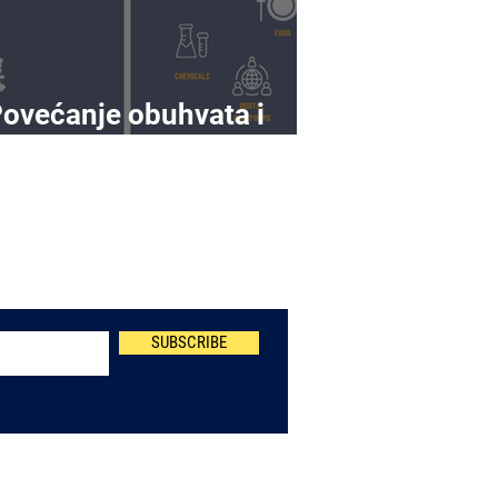
ovećanje obuhvata i
osega prema NIS2
Newsletter
SUBSCRIBE