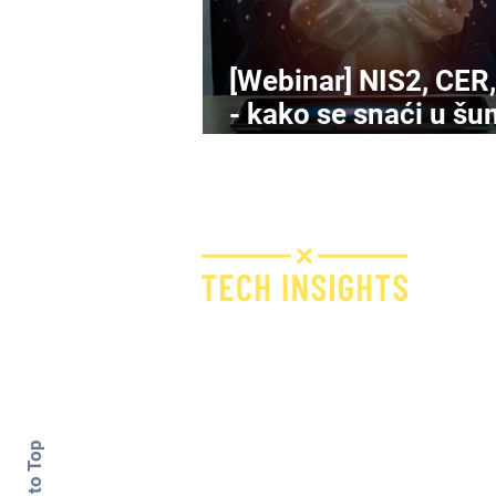
[Webinar] NIS2, CER
- kako se snaći u šu
novih propisa o
kibersigurnosti?
N
Bridge IT d.o.o.
Dugi dol 45
10000 Zagreb
Croatia
VAT ID: 09594538142
Back to Top