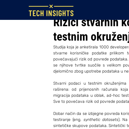
3. kol 2022.
Rizici stvarnih 
testnim okružen
Studija koja je anketirala 1000 developera 
stvarne korisničke podatke prilikom te
povećavajući rizik od povrede podataka. St
se njihove tvrtke suočile s velikom po
djelomično zbog upotrebe podataka u ne
Stvarni podaci u testnim okruženjima r
raširena: od prijenosnih računala koj
migracija podataka u oblak, ad-hoc testni
Sve to povećava rizik od povrede podata
Dobar način da se izbjegne povreda korisn
testiranje (eng. 
synthetic datasets
). Na
sintetičke skupove podataka. Sintetički te