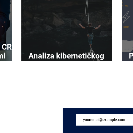
, CRA
mi
Analiza kibernetičkog
P
rizika sazrijeva
d
Subscribe to Our 
ew Page