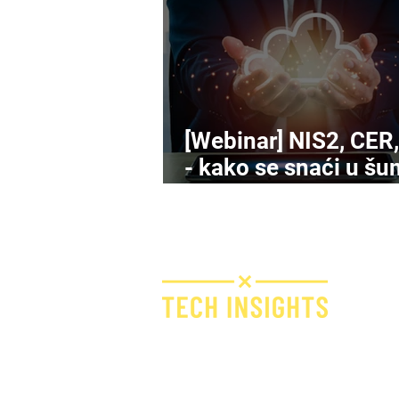
[Webinar] NIS2, CER
- kako se snaći u šu
novih propisa o
kibersigurnosti?
N
Bridge IT d.o.o.
Dugi dol 45
10000 Zagreb
Croatia
VAT ID: 09594538142