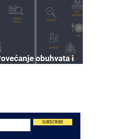
ovećanje obuhvata i
osega prema NIS2
Newsletter
SUBSCRIBE