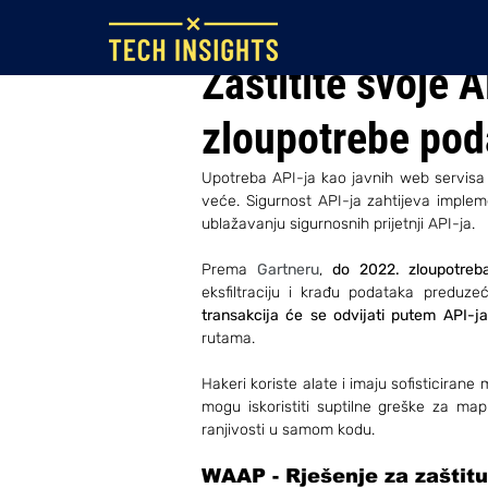
11. srp 2022.
Zaštitite svoje 
zloupotrebe pod
Upotreba API-ja kao javnih web servisa j
veće. Sigurnost API-ja zahtijeva implem
ublažavanju sigurnosnih prijetnji API-ja.
Prema 
Gartneru
, 
do 2022. zloupotreb
eksfiltraciju i krađu podataka preduze
transakcija će se odvijati putem API-
rutama.
Hakeri koriste alate i imaju sofisticiran
mogu iskoristiti suptilne greške za mapi
ranjivosti u samom kodu.
WAAP - Rješenje za zaštitu