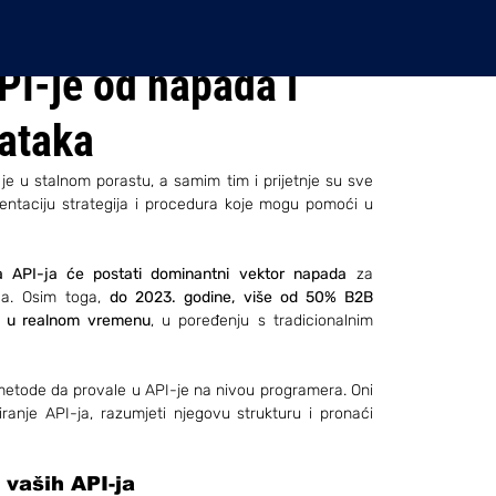
API-je od napada i
ataka
e u stalnom porastu, a samim tim i prijetnje su sve 
entaciju strategija i procedura koje mogu pomoći u 
a API-ja će postati dominantni vektor napada
 za 
ća. Osim toga, 
do 2023. godine, više od 50% B2B 
ja u realnom vremenu
, u poređenju s tradicionalnim 
e metode da provale u API-je na nivou programera. Oni 
ranje API-ja, razumjeti njegovu strukturu i pronaći 
 vaših API-ja