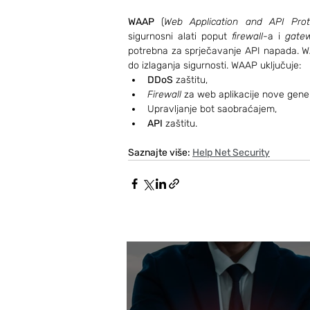
WAAP
 (
Web Application and API Prot
sigurnosni alati poput 
firewall
-a i 
gate
potrebna za sprječavanje API napada. WA
do izlaganja sigurnosti. WAAP uključuje:
DDoS
 zaštitu,
Firewall
 za web aplikacije nove gener
Upravljanje bot saobraćajem,
API
 zaštitu.
Saznajte više: 
Help Net Security