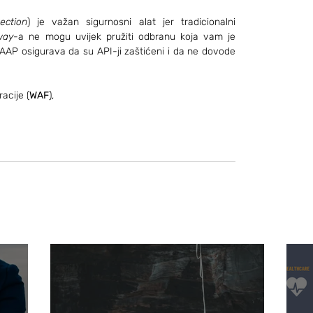
ection
) je važan sigurnosni alat jer tradicionalni 
way
-a ne mogu uvijek pružiti odbranu koja vam je 
AP osigurava da su API-ji zaštićeni i da ne dovode 
acije (
WAF
),