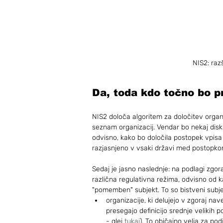
NIS2: raz
Da, toda kdo točno bo p
NIS2 določa algoritem za določitev organ
seznam organizacij. Vendar bo nekaj diskre
odvisno, kako bo določila postopek vpisa
razjasnjeno v vsaki državi med postopko
Sedaj je jasno naslednje: na podlagi zgor
različna regulativna režima, odvisno od ka
"pomemben" subjekt. To so bistveni subje
organizacije, ki delujejo v zgoraj naved
presegajo definicijo srednje velikih po
- glej 
tukaj
). To običajno velja za pod