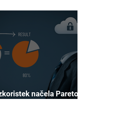
zkoristek načela Pareto v
pravljanju tveganj