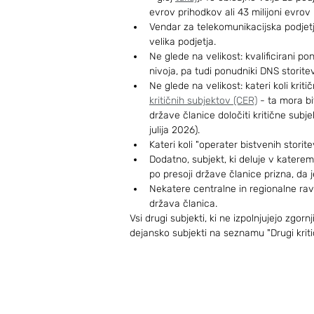
evrov prihodkov ali 43 milijoni evrov
Vendar za telekomunikacijska podjetja
velika podjetja.
Ne glede na velikost: kvalificirani po
nivoja, pa tudi ponudniki DNS storitev
Ne glede na velikost: kateri koli kriti
kritičnih subjektov (CER)
 - ta mora bi
države članice določiti kritične subje
julija 2026).
Kateri koli "operater bistvenih storite
Dodatno, subjekt, ki deluje v katerem 
po presoji države članice prizna, da 
Nekatere centralne in regionalne ravn
država članica.
Vsi drugi subjekti, ki ne izpolnjujejo zgor
dejansko subjekti na seznamu "Drugi kriti