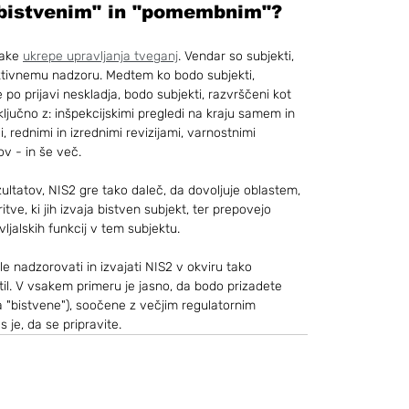
"bistvenim" in "pomembnim"?
ake 
ukrepe upravljanja tveganj
. Vendar so subjekti, 
aktivnemu nadzoru. Medtem ko bodo subjekti, 
po prijavi neskladja, bodo subjekti, razvrščeni kot 
ključno z: inšpekcijskimi pregledi na kraju samem in 
 rednimi in izrednimi revizijami, varnostnimi 
v - in še več.
ultatov, NIS2 gre tako daleč, da dovoljuje oblastem, 
tve, ki jih izvaja bistven subjekt, ter prepovejo 
jalskih funkcij v tem subjektu.
e nadzorovati in izvajati NIS2 v okviru tako 
il. V vsakem primeru je jasno, da bodo prizadete 
 za "bistvene"), soočene z večjim regulatornim 
 je, da se pripravite.