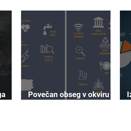
ga
Povečan obseg v okviru
I
lejša
NIS2
u