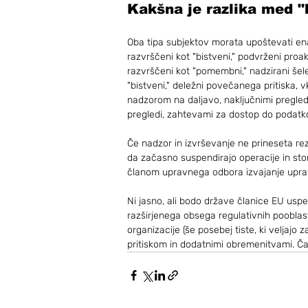
Kakšna je razlika med 
Oba tipa subjektov morata upoštevati en
razvrščeni kot "bistveni," podvrženi pro
razvrščeni kot "pomembni," nadzirani šele 
"bistveni," deležni povečanega pritiska, v
nadzorom na daljavo, naključnimi pregledi,
pregledi, zahtevami za dostop do podatko
Če nadzor in izvrševanje ne prineseta rez
da začasno suspendirajo operacije in stori
članom upravnega odbora izvajanje upravl
Ni jasno, ali bodo države članice EU uspel
razširjenega obsega regulativnih pooblast
organizacije (še posebej tiste, ki veljajo
pritiskom in dodatnimi obremenitvami. Čas