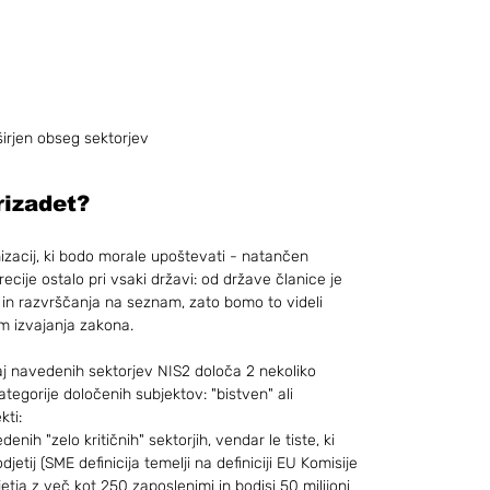
širjen obseg sektorjev
rizadet?
izacij, ki bodo morale upoštevati - natančen 
cije ostalo pri vsaki državi: od države članice je 
 in razvrščanja na seznam, zato bomo to videli 
m izvajanja zakona.
aj navedenih sektorjev NIS2 določa 2 nekoliko 
tegorije določenih subjektov: "bistven" ali 
kti:
enih "zelo kritičnih" sektorjih, vendar le tiste, ki 
djetij (SME definicija temelji na definiciji EU Komisije 
jetja z več kot 250 zaposlenimi in bodisi 50 milijoni 