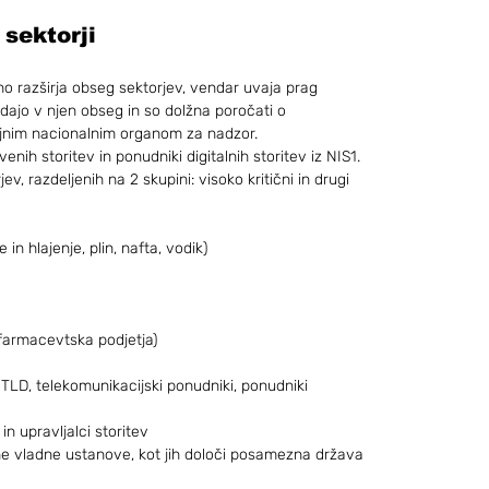
 sektorji
no razširja obseg sektorjev, vendar uvaja prag 
adajo v njen obseg in so dolžna poročati o 
ojnim nacionalnim organom za nadzor.
enih storitev in ponudniki digitalnih storitev iz NIS1. 
 razdeljenih na 2 skupini: visoko kritični in drugi 
 in hlajenje, plin, nafta, vodik)
 farmacevtska podjetja)
i TLD, telekomunikacijski ponudniki, ponudniki 
in upravljalci storitev
ne vladne ustanove, kot jih določi posamezna država 