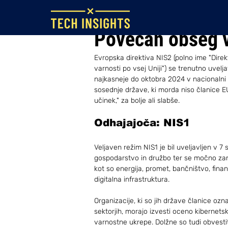
Oct 19, 2023
Povečan obseg v
Evropska direktiva NIS2 (polno ime "Dire
varnosti po vsej Uniji") se trenutno uvelja
najkasneje do oktobra 2024 v nacionalni z
sosednje države, ki morda niso članice EU
učinek," za bolje ali slabše.
Odhajajoča: NIS1
Veljaven režim NIS1 je bil uveljavljen v 7 s
gospodarstvo in družbo ter se močno zan
kot so energija, promet, bančništvo, finan
digitalna infrastruktura.
Organizacije, ki so jih države članice ozna
sektorjih, morajo izvesti oceno kibernets
varnostne ukrepe. Dolžne so tudi obvestit