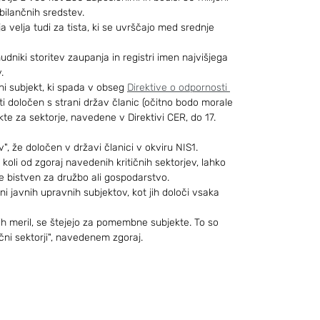
 bilančnih sredstev.
 velja tudi za tista, ki se uvrščajo med srednje 
nudniki storitev zaupanja in registri imen najvišjega 
.
čni subjekt, ki spada v obseg 
Direktive o odpornosti 
ti določen s strani držav članic (očitno bodo morale 
kte za sektorje, navedene v Direktivi CER, do 17. 
v", že določen v državi članici v okviru NIS1.
koli od zgoraj navedenih kritičnih sektorjev, lahko 
je bistven za družbo ali gospodarstvo.
i javnih upravnih subjektov, kot jih določi vsaka 
njih meril, se štejejo za pomembne subjekte. To so 
čni sektorji", navedenem zgoraj.