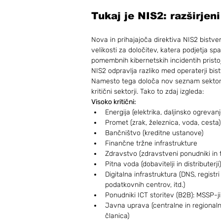
Tukaj je NIS2: razširjeni
Nova in prihajajoča direktiva NIS2 bistve
velikosti za določitev, katera podjetja sp
pomembnih kibernetskih incidentih prist
NIS2 odpravlja razliko med operaterji bistv
Namesto tega določa nov seznam sektorjev,
kritični sektorji. Tako to zdaj izgleda:
Visoko kritični:
Energija (elektrika, daljinsko ogrevanje
Promet (zrak, železnica, voda, cesta)
Bančništvo (kreditne ustanove)
Finančne tržne infrastrukture
Zdravstvo (zdravstveni ponudniki in
Pitna voda (dobavitelji in distributerji)
Digitalna infrastruktura (DNS, registr
podatkovnih centrov, itd.)
Ponudniki ICT storitev (B2B): MSSP-ji 
Javna uprava (centralne in regional
članica)