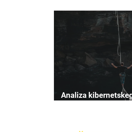
Analiza kibernetske
tveganja postaja zre