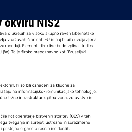
 okviru NIS2
ktiva o ukrepih za visoko skupno raven kibernetske 
vlja v državah članicah EU in naj bi bila uveljavljena 
akonodaji. Elementi direktive bodo vplivali tudi na 
 (še). To je široko prepoznavno kot "Bruseljski 
ektorjih, ki so bili označeni za ključne za 
ašajo na informacijsko-komunikacijsko tehnologijo, 
čne tržne infrastrukture, pitna voda, zdravstvo in 
čile kot operaterje bistvenih storitev (OES) v teh 
kega tveganja in sprejeti ustrezne in sorazmerne 
i pristojne organe o resnih incidentih.