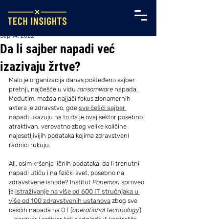
Sep 14, 2022
Da li sajber napadi već
izazivaju žrtve?
Malo je organizacija danas pošteđeno sajber 
pretnji, najčešće u vidu 
ransomware
 napada. 
Međutim, možda najjači fokus zlonamernih 
aktera je zdravstvo, gde 
sve češći sajber 
napadi
 ukazuju na to da je ovaj sektor posebno 
atraktivan, verovatno zbog velike količine 
najosetljivijih podataka kojima zdravstveni 
radnici rukuju.
Ali, osim kršenja ličnih podataka, da li trenutni 
napadi utiču i na fizički svet, posebno na 
zdravstvene ishode? Institut 
Ponemon
 sproveo 
je 
istraživanje na više od 600 IT stručnjaka u 
više od 100 zdravstvenih ustanova
 zbog sve 
češćih napada na OT (
operational technology
) 