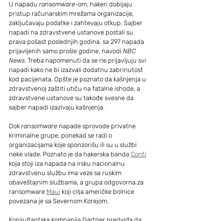
U napadu 
ransomware
-om, hakeri dobijaju 
pristup računarskim mrežama organizacije, 
zaključavaju podatke i zahtevaju otkup. Sajber 
napadi na zdravstvene ustanove postali su 
prava pošast poslednjih godina, sa 297 napada 
prijavljenih samo prošle godine, navodi 
NBC 
News
. Treba napomenuti da se ne prijavljuju svi 
napadi kako ne bi izazvali dodatnu zabrinutost 
kod pacijenata. Opšte je poznato da kašnjenja u 
zdravstvenoj zaštiti utiču na fatalne ishode, a 
zdravstvene ustanove su takođe svesne da 
sajber napadi izazivaju kašnjenja.
Dok 
ransomware
 napade sprovode privatne 
kriminalne grupe, ponekad se radi o 
organizacijama koje sponzorišu ili su u službi 
neke vlade. Poznato je da hakerska banda 
Conti
koja stoji iza napada na irsku nacionalnu 
zdravstvenu službu ima veze sa ruskim 
obaveštajnim službama, a grupa odgovorna za 
ransomware 
Maui
 koji cilja američke bolnice 
povezana je sa Severnom Korejom.
Konsultantska kompanija Gartner predviđa da 