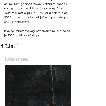
će do 2023. godine troškovi vezani za napade 
na digitalizovane sisteme (
cyber-physical 
systems
) dostići preko 50 milijardi dolara, a do 
2025. sajber napadi će uključivati povrede, 
pa 
čak i ljudske žrtve
.
Iz ovog Ponemonovog istraživanja reklo bi se da 
je 2025. godina već stigla.
Latest news