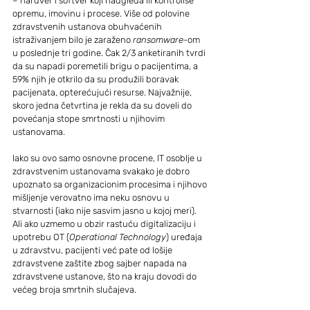
– hardver i softver koji nadgleda ili kontroliše 
opremu, imovinu i procese. Više od polovine 
zdravstvenih ustanova obuhvaćenih 
istraživanjem bilo je zaraženo 
ransomware
-om 
u poslednje tri godine. Čak 2/3 anketiranih tvrdi 
da su napadi poremetili brigu o pacijentima, a 
59% njih je otkrilo da su produžili boravak 
pacijenata, opterećujući resurse. Najvažnije, 
skoro jedna četvrtina je rekla da su doveli do 
povećanja stope smrtnosti u njihovim 
ustanovama.
Iako su ovo samo osnovne procene, IT osoblje u 
zdravstvenim ustanovama svakako je dobro 
upoznato sa organizacionim procesima i njihovo 
mišljenje verovatno ima neku osnovu u 
stvarnosti (iako nije sasvim jasno u kojoj meri). 
Ali ako uzmemo u obzir rastuću digitalizaciju i 
upotrebu OT (
Operational Technology
) uređaja 
u zdravstvu, pacijenti već pate od lošije 
zdravstvene zaštite zbog sajber napada na 
zdravstvene ustanove, što na kraju dovodi do 
većeg broja smrtnih slučajeva.