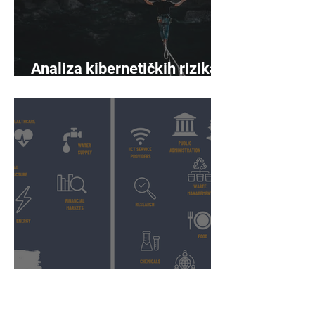
Analiza kibernetičkih rizika
napreduje
Proširen obuhvat i opseg
prema NIS2