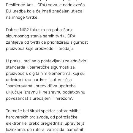
Resilience Act - CRA) nova je nadolazeća 
EU uredba koja će imati značajan utjecaj 
na mnoge tvrtke.
Dok se NIS2 fokusira na poboljšanje 
sigurnosnog stanja samih tvrtki, CRA 
zahtijeva od tvrtki da prioritiziraju sigurnost 
proizvoda koje proizvode ili prodaju.
U praksi, radi se o postavljanju zajedničkih 
standarda kibernetičke sigurnosti za 
proizvode s digitalnim elementima, koji su 
definirani kao hardver i softver čija 
"namjeravana i predvidljiva upotreba 
uključuje izravnu ili neizravnu podatkovnu 
povezanost s uređajem ili mrežom".
To može biti široki spektar softverskiih i 
hardverskih proizvoda, od potrošačke 
elektronike, preko preglednika, upravitelja 
lozinkama, do rutera, vatrozida, pametnih 