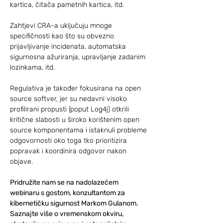
kartica, čitača pametnih kartica, itd.
Zahtjevi CRA-a uključuju mnoge 
specifičnosti kao što su obvezno 
prijavljivanje incidenata, automatska 
sigurnosna ažuriranja, upravljanje zadanim 
lozinkama, itd.
Regulativa je također fokusirana na open 
source softver, jer su nedavni visoko 
profilirani propusti (poput Log4j) otkrili 
kritične slabosti u široko korištenim open 
source komponentama i istaknuli probleme 
odgovornosti oko toga tko prioritizira 
popravak i koordinira odgovor nakon 
objave.
Pridružite nam se na nadolazećem 
webinaru s gostom, konzultantom za 
kibernetičku sigurnost Markom Gulanom. 
Saznajte više o vremenskom okviru, 