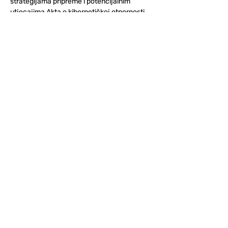
strategijama pripreme i potencijalnim 
utjecajima Akta o kibernetičkoj otpornosti 
na proizvođače i potrošače.
Bridge IT d.o.o.
Dugi dol 45
10000 Zagreb
Croatia
VAT ID: 09594538142
Subscribe to Our Newsletter
SUBSCRIBE