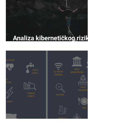
Analiza kibernetičkog rizika
napreduje
Povećan obuhvat i opseg