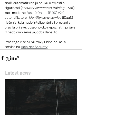
znači automatiziraniju obuku o svijesti o 
sigurnosti (
Security Awareness Training - SAT
), 
kao i moderne 
Fast ID Online (FIDO) v2.0
autentifikatore i 
Identity-as-a-service
 (IDaaS) 
rješenja, koja nude inteligentnija i preciznija 
pravila prijave, posebno oko nepoznatih prijava 
iz neobičnih zemalja, doba dana itd.
Pročitajte više o EvilProxy Phishing-as-a-
service na 
Help Net Security
.
Latest news