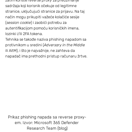
zatim koriste 
reverse proxy
 za preuzimanje 
sadržaja koji korisnik očekuje od legitimne 
stranice, uključujući stranice za prijavu. Na taj 
način mogu prikupiti važeće kolačiće sesije 
(
session cookie
) i zaobići potrebu za 
autentifikacijom pomoću korisničkih imena, 
lozinki i/ili 2FA tokena.
Tehnika se takođe naziva phishing napadom sa 
protivnikom u sredini (
Adversary in the Middle
ili AitM), i što je najvažnije, ne zahteva da 
napadač ima prethodni pristup računaru žrtve.
Prikaz phishing napada sa reverse proxy-
em. Izvor: Microsoft 365 Defender 
Research Team (blog)