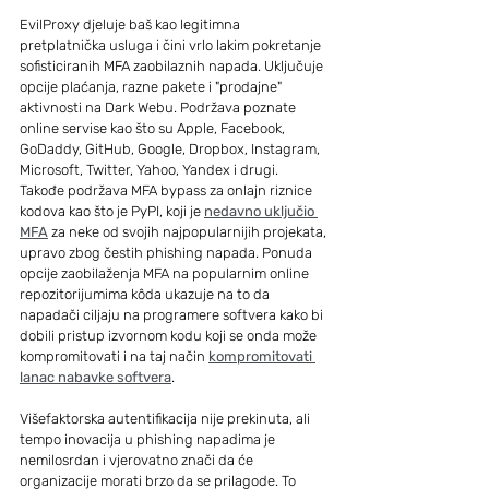
EvilProxy djeluje baš kao legitimna 
pretplatnička usluga i čini vrlo lakim pokretanje 
sofisticiranih MFA zaobilaznih napada. Uključuje 
opcije plaćanja, razne pakete i "prodajne" 
aktivnosti na Dark Webu. Podržava poznate 
online servise kao što su Apple, Facebook, 
GoDaddy, GitHub, Google, Dropbox, Instagram, 
Microsoft, Twitter, Yahoo, Yandex i drugi.
Takođe podržava MFA bypass za onlajn riznice 
kodova kao što je PyPI, koji je 
nedavno uključio 
MFA
 za neke od svojih najpopularnijih projekata, 
upravo zbog čestih phishing napada. Ponuda 
opcije zaobilaženja MFA na popularnim online 
repozitorijumima kôda ukazuje na to da 
napadači ciljaju na programere softvera kako bi 
dobili pristup izvornom kodu koji se onda može 
kompromitovati i na taj način 
kompromitovati 
lanac nabavke softvera
.
Višefaktorska autentifikacija nije prekinuta, ali 
tempo inovacija u phishing napadima je 
nemilosrdan i vjerovatno znači da će 
organizacije morati brzo da se prilagode. To 