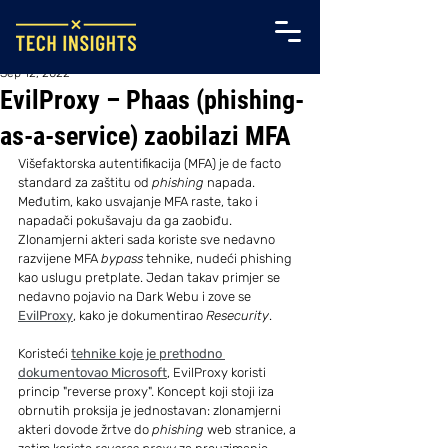
Sep 12, 2022
EvilProxy – Phaas (phishing-
as-a-service) zaobilazi MFA
Višefaktorska autentifikacija (MFA) je de facto 
standard za zaštitu od 
phishing
 napada. 
Međutim, kako usvajanje MFA raste, tako i 
napadači pokušavaju da ga zaobiđu.
Zlonamjerni akteri sada koriste sve nedavno 
razvijene MFA 
bypass
 tehnike, nudeći phishing 
kao uslugu pretplate. Jedan takav primjer se 
nedavno pojavio na Dark Webu i zove se 
EvilProxy
, kako je dokumentirao 
Resecurity
.
Koristeći 
tehnike koje je prethodno 
dokumentovao Microsoft
, EvilProxy koristi 
princip "reverse proxy". Koncept koji stoji iza 
obrnutih proksija je jednostavan: zlonamjerni 
akteri dovode žrtve do 
phishing
 web stranice, a 