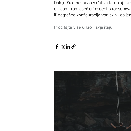
Dok je Kroll nastavio viđati aktere koji i
drugom tromjesečju incident s ransomwar
ili pogrešne konfiguracije vanjskih udalj
Pročitajte više u Kroll izvještaju
.