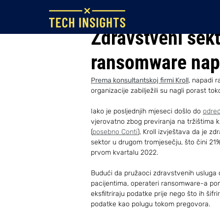
Aug 16, 2022
Zdravstveni sekt
ransomware na
Prema konsultantskoj firmi Kroll
, napadi 
organizacije zabilježili su nagli porast t
Iako je posljednjih mjeseci došlo do 
odre
vjerovatno zbog previranja na tržištima 
(
posebno Conti
), Kroll izvještava da je z
sektor u drugom tromjesečju, što čini 21
prvom kvartalu 2022.
Budući da pružaoci zdravstvenih usluga o
pacijentima, operateri ransomware-a pone
eksfiltriraju podatke prije nego što ih šifr
podatke kao polugu tokom pregovora.