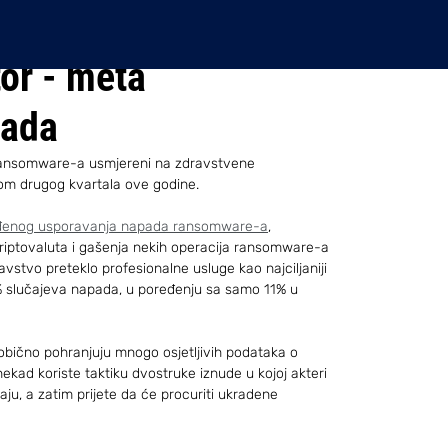
or - meta
pada
ransomware-a usmjereni na zdravstvene 
okom drugog kvartala ove godine.
đenog usporavanja napada ransomware-a
, 
kriptovaluta i gašenja nekih operacija ransomware-a 
dravstvo preteklo profesionalne usluge kao najciljaniji 
% slučajeva napada, u poređenju sa samo 11% u 
bično pohranjuju mnogo osjetljivih podataka o 
kad koriste taktiku dvostruke iznude u kojoj akteri 
iraju, a zatim prijete da će procuriti ukradene 