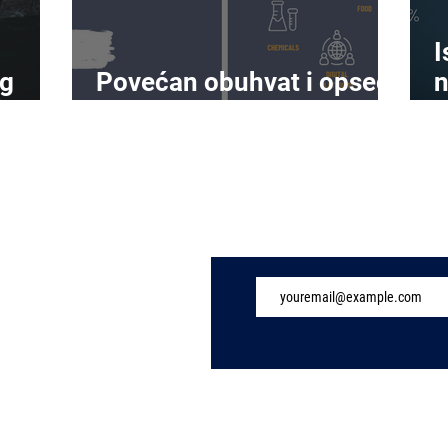
I
og
Povećan obuhvat i opseg
n
prema NIS2
r
Subscribe to Our 
TechInsights.pro - IT security and infrastructure blog |
About Us
Bridge IT d.o.o. |
Privacy Policy