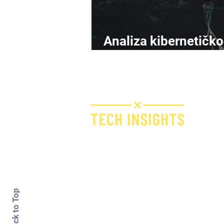
Analiza kibernetičk
rizika napreduje
Bridge IT d.o.o.
Dugi dol 45
10000 Zagreb
Croatia
VAT ID: 09594538142
Back to Top