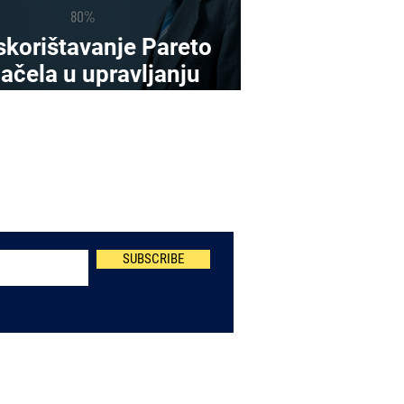
skorištavanje Pareto
ačela u upravljanju
izicima
Newsletter
SUBSCRIBE