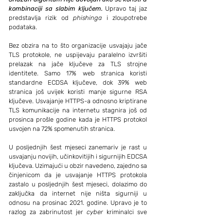
kombinaciji sa slabim ključem. 
Upravo taj jaz 
predstavlja rizik od 
phishinga
 i zloupotrebe 
podataka.
Bez obzira na to što organizacije usvajaju jače 
TLS protokole, ne uspijevaju paralelno izvršiti 
prelazak na jače ključeve za TLS strojne 
identitete. Samo 17% web stranica koristi 
standardne ECDSA ključeve, dok 39% web 
stranica još uvijek koristi manje sigurne RSA 
ključeve. Usvajanje HTTPS-a odnosno kriptirane 
TLS komunikacije na internetu stagnira još od 
prosinca prošle godine kada je HTTPS protokol 
usvojen na 72% spomenutih stranica.
U posljednjih šest mjeseci zanemariv je rast u 
usvajanju novijih, učinkovitijih i sigurnijih EDCSA 
ključeva. Uzimajući u obzir navedeno, zajedno sa 
činjenicom da je usvajanje HTTPS protokola 
zastalo u posljednjih šest mjeseci, dolazimo do 
zaključka da internet nije ništa sigurniji u 
odnosu na prosinac 2021. godine. Upravo je to 
razlog za zabrinutost jer 
cyber 
kriminalci sve 