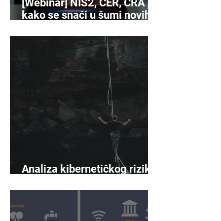
[Webinar] NIS2, CER, CRA -
kako se snaći u šumi novih
propisa o kibersigurnosti?
Analiza kibernetičkog rizika
sazrijeva