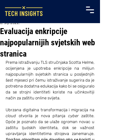
6. srp 2022.
Evaluacija enkripcije
najpopularnijih svjetskih web
stranica
Prema istraživanju TLS stručnjaka Scotta Helme, 
ocijenjena je upotreba enkripcije na milijun 
najpopularnijih svjetskih stranica u posljednjih 
šest mjeseci pri čemu istraživanje sugerira da je 
potrebna dodatna edukacija kako bi se osiguralo 
da se strojni identiteti koriste na učinkovitiji 
način za zaštitu online svijeta. 
Ubrzana digitalna transformacija i migracija na 
cloud
 otvorila je nova pitanja 
cyber
 zaštite. 
Opće je poznato da se ulaže ogroman novac u 
zaštitu ljudskih identiteta, dok se važnost 
upravljanja identitetima strojeva zanemaruje. 
Snažan algoritam nije dovoljan ako se koristi u 