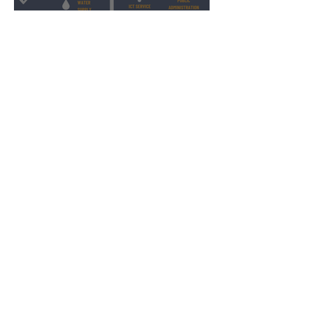
Povećanje obuhvata i
dosega prema NIS2
Bridge IT d.o.o.
Dugi dol 45
10000 Zagreb
Croatia
VAT ID: 09594538142
Subscribe to Our Newsletter