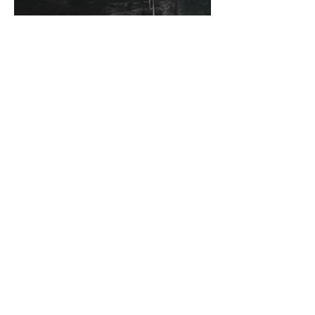
Analiza kibernetičkog rizika
sazrijeva