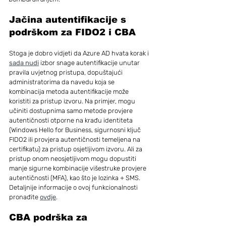
Jačina autentifikacije s 
podrškom za FIDO2 i CBA
Stoga je dobro vidjeti da Azure AD hvata korak i 
sada nudi
 izbor snage autentifikacije unutar 
pravila uvjetnog pristupa, dopuštajući 
administratorima da navedu koja se 
kombinacija metoda autentifikacije može 
koristiti za pristup izvoru. Na primjer, mogu 
učiniti dostupnima samo metode provjere 
autentičnosti otporne na krađu identiteta 
(Windows Hello for Business, sigurnosni ključ 
FIDO2 ili provjera autentičnosti temeljena na 
certifikatu) za pristup osjetljivom izvoru. Ali za 
pristup onom neosjetljivom mogu dopustiti 
manje sigurne kombinacije višestruke provjere 
autentičnosti (MFA), kao što je lozinka + SMS. 
Detaljnije informacije o ovoj funkcionalnosti 
pronađite 
ovdje
.
CBA podrška za 