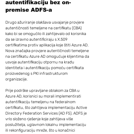
autentifikaciju bez on-
premise ADFS-a
Drugo ažuriranje olakšava usvajanje provjere 
autentičnosti temeljene na certifikatu (CBA) 
kako bi se omogućilo ili zahtijevalo od korisnika 
da se izravno autentificiraju s X.509 
certifikatima protiv aplikacija koje štiti Azure AD.
Nova značajka provjere autentičnosti temeljene 
na certifikatu Azure AD omogućuje klijentima da 
usvoje autentifikaciju otpornu na krađu 
identiteta i autentifikaciju pomoću certifikata 
proizvedenog s PKI infrastrukturom 
organizacije.
Prije podrške upravljane oblakom za CBA u 
Azure AD, korisnici su morali implementirati 
autentifikaciju temeljenu na federalnom 
certifikatu, što zahtijeva implementaciju Active 
Directory Federation Services (AD FS). ADFS je 
vrlo složeno rješenje koje zahtijeva više 
poslužitelja, uglavnom lokalnu implementaciju 
ili rekonfiguraciju mreže, što u konačnici 