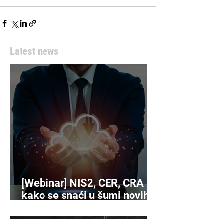
Latest news
[Webinar] NIS2, CER, CRA -
kako se snaći u šumi novih
propisa o kibersigurnosti?