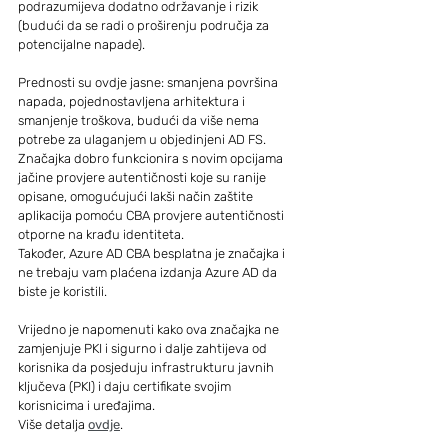
podrazumijeva dodatno održavanje i rizik 
(budući da se radi o proširenju područja za 
potencijalne napade).
Prednosti su ovdje jasne: smanjena površina 
napada, pojednostavljena arhitektura i 
smanjenje troškova, budući da više nema 
potrebe za ulaganjem u objedinjeni AD FS.
Značajka dobro funkcionira s novim opcijama 
jačine provjere autentičnosti koje su ranije 
opisane, omogućujući lakši način zaštite 
aplikacija pomoću CBA provjere autentičnosti 
otporne na krađu identiteta.
Također, Azure AD CBA besplatna je značajka i 
ne trebaju vam plaćena izdanja Azure AD da 
biste je koristili.
Vrijedno je napomenuti kako ova značajka ne 
zamjenjuje PKI i sigurno i dalje zahtijeva od 
korisnika da posjeduju infrastrukturu javnih 
ključeva (PKI) i daju certifikate svojim 
korisnicima i uređajima.
Više detalja 
ovdje
.