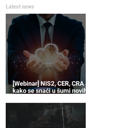
Latest news
[Webinar] NIS2, CER, CRA -
kako se snaći u šumi novih
propisa o kibersigurnosti?