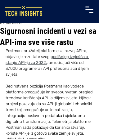
24. kol 2022.
Sigurnosni incidenti u vezi sa
API-ima sve više rastu
Postman, pružatelj platforme za razvoj API-a, 
objavio je rezultate svog 
godišnjeg izvješća o 
stanju API-ja za 2022.
, anketirajući više od 
37.000 programera i API profesionalaca diljem 
svijeta.
Jedinstvena pozicija Postmana kao vodeće 
platforme omogućuje im sveobuhvatan pregled 
trendova korištenja API-ja diljem svijeta. Njihovi 
brojevi pokazuju da su API-ji globalni tehnološki 
trend koji omogućuje automatizaciju, 
integraciju poslovnih podataka i cjelokupnu 
digitalnu transformaciju. Telemetrija platforme 
Postman sada pokazuje da korisnici stvaraju i 
koriste API-je iz gotovo svake zemlje svijeta, 