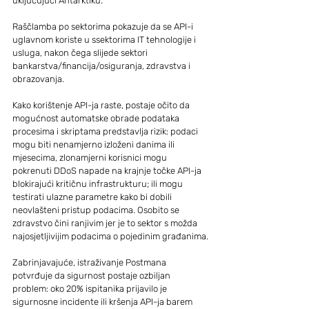
uključujući Antarktiku.
Raščlamba po sektorima pokazuje da se API-i 
uglavnom koriste u ssektorima IT tehnologije i 
usluga, nakon čega slijede sektori 
bankarstva/financija/osiguranja, zdravstva i 
obrazovanja.
Kako korištenje API-ja raste, postaje očito da 
mogućnost automatske obrade podataka 
procesima i skriptama predstavlja rizik: podaci 
mogu biti nenamjerno izloženi danima ili 
mjesecima, zlonamjerni korisnici mogu 
pokrenuti DDoS napade na krajnje točke API-ja 
blokirajući kritičnu infrastrukturu; ili mogu 
testirati ulazne parametre kako bi dobili 
neovlašteni pristup podacima. Osobito se 
zdravstvo čini ranjivim jer je to sektor s možda 
najosjetljivijim podacima o pojedinim građanima.
Zabrinjavajuće, istraživanje Postmana 
potvrđuje da sigurnost postaje ozbiljan 
problem: oko 20% ispitanika prijavilo je 
sigurnosne incidente ili kršenja API-ja barem 