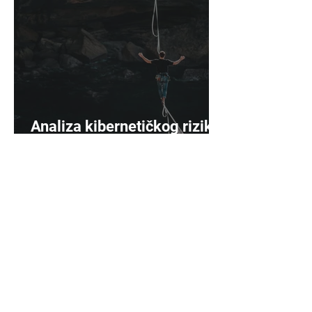
Analiza kibernetičkog rizika
sazrijeva