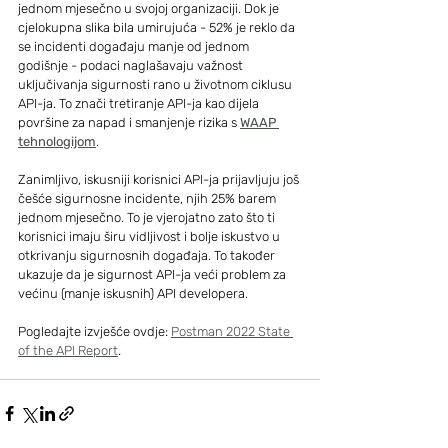
jednom mjesečno u svojoj organizaciji. Dok je 
cjelokupna slika bila umirujuća - 52% je reklo da 
se incidenti događaju manje od jednom 
godišnje - podaci naglašavaju važnost 
uključivanja sigurnosti rano u životnom ciklusu 
API-ja. To znači tretiranje API-ja kao dijela 
površine za napad i smanjenje rizika s 
WAAP 
tehnologijom
.
Zanimljivo, iskusniji korisnici API-ja prijavljuju još 
češće sigurnosne incidente, njih 25% barem 
jednom mjesečno. To je vjerojatno zato što ti 
korisnici imaju širu vidljivost i bolje iskustvo u 
otkrivanju sigurnosnih događaja. To također 
ukazuje da je sigurnost API-ja veći problem za 
većinu (manje iskusnih) API developera.
Pogledajte izvješće ovdje: 
Postman 2022 State 
of the API Report
.