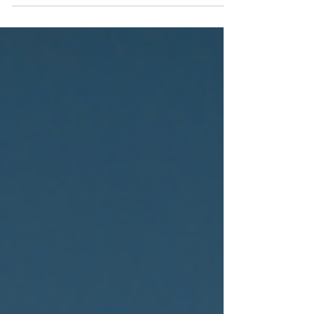
visoko skupno raven kibernetske varnosti po vsej Uniji") se
trenutno...