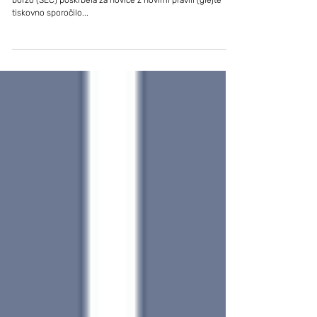
Ta poletje je ameriška komisija za vrednostne papirje in
borzo (SEC) poskrbela za novice z novimi pravili (glejte
tiskovno sporočilo...