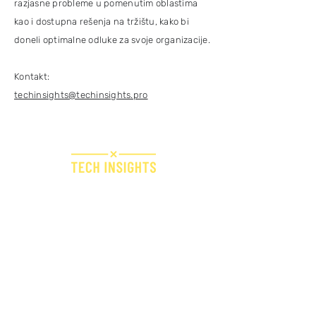
razjasne probleme u pomenutim oblastima
kao i dostupna rešenja na tržištu, kako bi
doneli optimalne odluke za svoje organizacije.
Kontakt:
techinsights@techinsights.pro
Bridge IT d.o.o.
Dugi dol 45
10000 Zagreb
Croatia
VAT ID: 09594538142
Subscribe to Our Newsletter