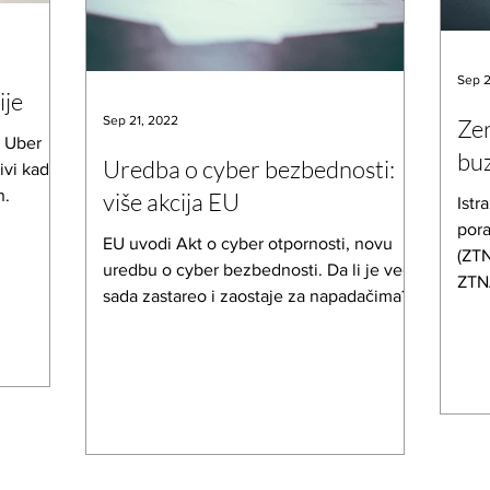
Sep 2
ije
Sep 21, 2022
Zer
a Uber
bu
Uredba o cyber bezbednosti:
ivi kada
n.
više akcija EU
Istr
pora
EU uvodi Akt o cyber otpornosti, novu
(ZTN
uredbu o cyber bezbednosti. Da li je već
ZTN
sada zastareo i zaostaje za napadačima?