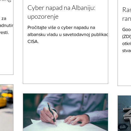
Cyber napad na Albaniju:
Ras
upozorenje
ran
d za
padnutim
Pročitajte više o cyber napadu na
Goog
esti.
albansku vladu u savetodavnoj publikaciji
(ZDI
CISA.
otkr
stva