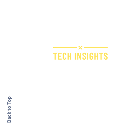
Bridge IT d.o.o.
Dugi dol 45
10000 Zagreb
Croatia
VAT ID: 09594538142
Back to Top