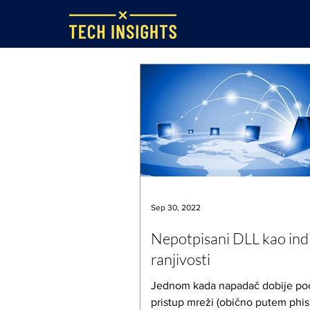
Sep 30, 2022
Nepotpisani DLL kao ind
ranjivosti
Jednom kada napadač dobije po
pristup mreži (obično putem phis