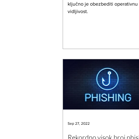
ključno je obezbediti operativnu
vidljivost.
Sep 27, 2022
Rekordno visok broj phis