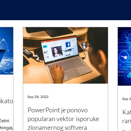
Sep 29, 2022
ikator
Sep 2
PowerPoint je ponovo
Kat
popularan vektor isporuke
ran
četni
zlonamernog softvera
hinga),