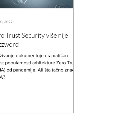
0, 2022
o Trust Security više nije
zzword
aživanje dokumentuje dramatičan
st popularnosti arhitekture Zero Trust
A) od pandemije. Ali šta tačno znači
A?