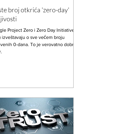
te broj otkrića 'zero-day'
jivosti
le Project Zero i Zero Day Initiative
) izveštavaju o sve većem broju
ivenih 0-dana. To je verovatno dobra
r.