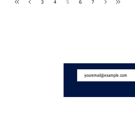
3
4
5
6
7
Subscribe to Our 
TechInsights.pro - IT security and infrastructure blog |
About Us
Bridge IT d.o.o. |
Privacy Policy