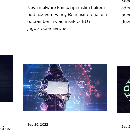
Kada
Nova malware kampanja ruskih hakera
admi
pod nazivom Fancy Bear usmerena je na
prio
odbrambeni i vladin sektor EU i
dovo
jugoistočne Evrope.
Sep 26, 2022
hing
Sep 2