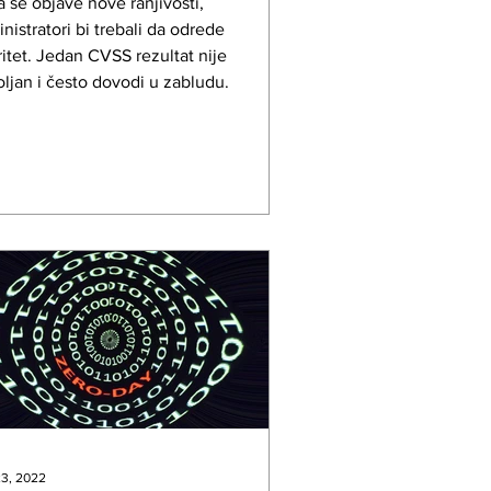
 se objave nove ranjivosti,
nistratori bi trebali da odrede
ritet. Jedan CVSS rezultat nije
ljan i često dovodi u zabludu.
3, 2022