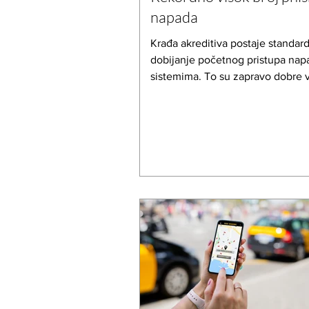
napada
Krađa akreditiva postaje standar
dobijanje početnog pristupa na
sistemima. To su zapravo dobre v