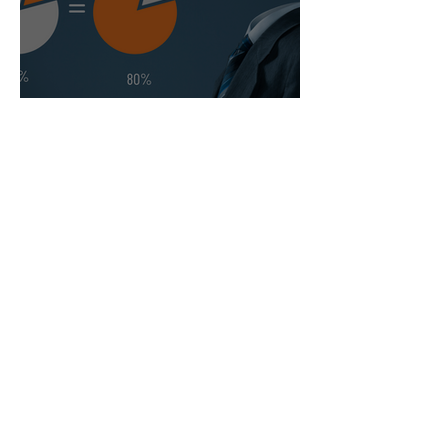
Iskorišćavanje Pareto
principa u upravljanju
rizikom
Bridge IT d.o.o.
Dugi dol 45
10000 Zagreb
Croatia
VAT ID: 09594538142
Subscribe to Our Newsletter