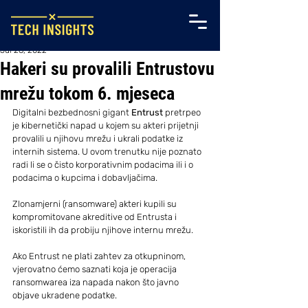
Jul 28, 2022
Hakeri su provalili Entrustovu
mrežu tokom 6. mjeseca
Digitalni bezbednosni gigant 
Entrust
 pretrpeo 
je kibernetički napad u kojem su akteri prijetnji 
provalili u njihovu mrežu i ukrali podatke iz 
internih sistema. U ovom trenutku nije poznato 
radi li se o čisto korporativnim podacima ili i o 
podacima o kupcima i dobavljačima.
Zlonamjerni (ransomware) akteri kupili su 
kompromitovane akreditive od Entrusta i 
iskoristili ih da probiju njihove internu mrežu.
Ako Entrust ne plati zahtev za otkupninom, 
vjerovatno ćemo saznati koja je operacija 
ransomwarea iza napada nakon što javno 
objave ukradene podatke.