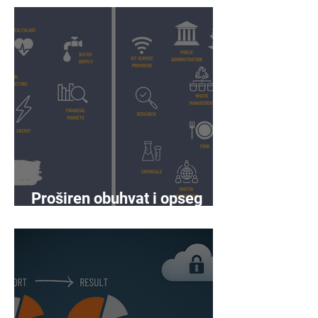
Proširen obuhvat i opseg
prema NIS2