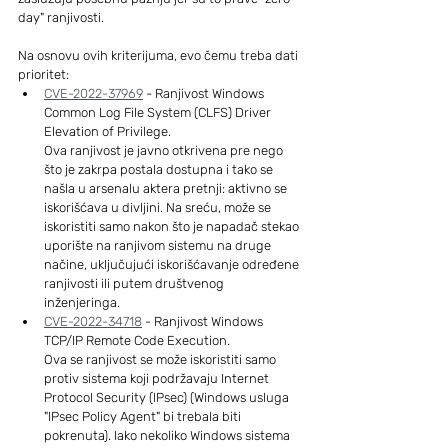
day" ranjivosti.
Na osnovu ovih kriterijuma, evo čemu treba dati 
prioritet:
CVE-2022-37969
 - Ranjivost Windows 
Common Log File System (CLFS) Driver 
Elevation of Privilege.
Ova ranjivost je javno otkrivena pre nego 
što je zakrpa postala dostupna i tako se 
našla u arsenalu aktera pretnji: aktivno se 
iskorišćava u divljini. Na sreću, može se 
iskoristiti samo nakon što je napadač stekao 
uporište na ranjivom sistemu na druge 
načine, uključujući iskorišćavanje određene 
ranjivosti ili putem društvenog 
inženjeringa.
CVE-2022-34718
 - Ranjivost Windows 
TCP/IP Remote Code Execution. 
Ova se ranjivost se može iskoristiti samo 
protiv sistema koji podržavaju Internet 
Protocol Security (IPsec) (Windows usluga 
"IPsec Policy Agent" bi trebala biti 
pokrenuta). Iako nekoliko Windows sistema 