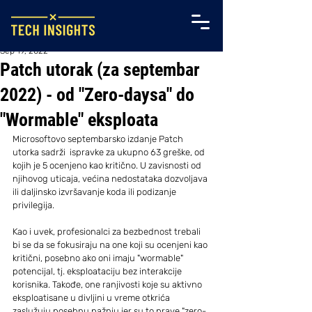
Sep 19, 2022
Patch utorak (za septembar
2022) - od "Zero-daysa" do
"Wormable" eksploata
Microsoftovo septembarsko izdanje Patch 
utorka sadrži  ispravke za ukupno 63 greške, od 
kojih je 5 ocenjeno kao kritično. U zavisnosti od 
njihovog uticaja, većina nedostataka dozvoljava 
ili daljinsko izvršavanje koda ili podizanje 
privilegija.
Kao i uvek, profesionalci za bezbednost trebali 
bi se da se fokusiraju na one koji su ocenjeni kao 
kritični, posebno ako oni imaju "wormable" 
potencijal, tj. eksploataciju bez interakcije 
korisnika. Takođe, one ranjivosti koje su aktivno 
eksploatisane u divljini u vreme otkrića 
zaslužuju posebnu pažnju jer su to prave "zero-