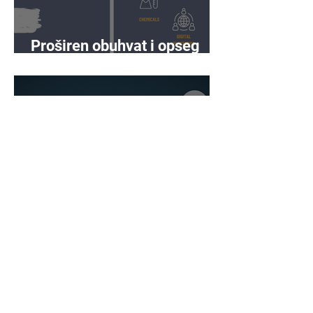
Proširen obuhvat i opseg
prema NIS2
Iskorišćavanje Pareto
principa u upravljanju
rizikom