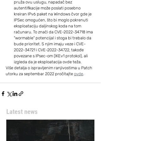
pruža ovu uslugu, napadač bez 
autentifikacije može poslati posebno 
kreiran IPv6 paket na Windows čvor gde je 
IPSec omogućen, što bi moglo pokrenuti 
eksploataciju daljinskog koda na tom 
računaru. To znači da CVE-2022-34718 ima 
"wormable" potencijal i stoga bi trebalo da 
bude prioritet. S njim imaju veze i CVE-
2022-34721 i CVE-2022-34722, takođe 
povezane s IPsec-om (IKEv1 protokol), ali 
izgleda da je eksploatacija ovde teža.
Više detalja o ispravljenim ranjivostima u Patch 
utorku za septembar 2022 pročitajte 
ovde
.
Latest news