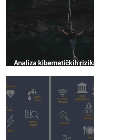
Analiza kibernetičkih rizika
napreduje