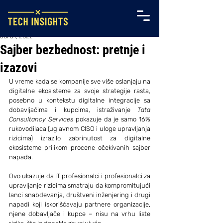
Jul 31, 2022
Sajber bezbednost: pretnje i
izazovi
U vreme kada se kompanije sve više oslanjaju na 
digitalne ekosisteme za svoje strategije rasta, 
posebno u kontekstu digitalne integracije sa 
dobavljačima i kupcima, istraživanje 
Tata 
Consultancy Services
 pokazuje da je samo 16% 
rukovodilaca (uglavnom CISO i uloge upravljanja 
rizicima) izrazilo zabrinutost za digitalne 
ekosisteme prilikom procene očekivanih sajber 
napada.
Ovo ukazuje da IT profesionalci i profesionalci za 
upravljanje rizicima smatraju da kompromitujući 
lanci snabdevanja, društveni inženjering i drugi 
napadi koji iskorišćavaju partnere organizacije, 
njene dobavljače i kupce – nisu na vrhu liste 