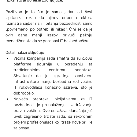
rizika, što je donekle zbunjujuće.
Pozitivno je to što je samo jedan od šest 
ispitanika rekao da njihov odbor direktora 
razmatra sajber rizik i pitanja bezbednosti samo 
„povremeno, po potrebi ili nikad“. Čini se da je 
ovih dana manji izazov privući pažnju 
menadžmenta da se pozabavi IT bezbednošću.
Ostali nalazi uključuju:
Većina kompanija sada smatra da su 
cloud
platforme sigurnije u poređenju sa 
tradicionalnim centrima podataka. 
Shvatanje da je izgradnja sopstvene 
infrastrukture manje bezbedna kod većine 
IT rukovodilaca konačno sazreva, što je 
dobrodošlo.
Najveća prepreka inicijativama za IT 
bezbednost je pronalaženje i zadržavanje 
pravih veština. Ovo odražava današnje još 
uvek zagrejano tržište rada, sa rekordnim 
brojem profesionalaca koji traže nove prilike 
za posao.