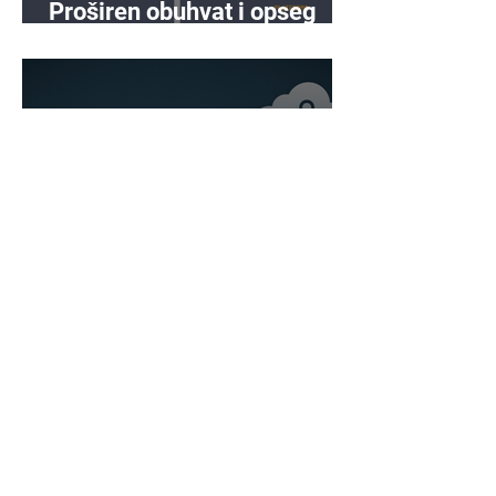
Proširen obuhvat i opseg
prema NIS2
Iskorišćavanje Pareto
principa u upravljanju
rizikom
Bridge IT d.o.o.
Dugi dol 45
10000 Zagreb