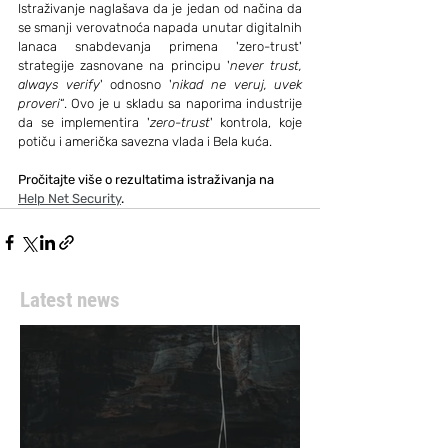
Istraživanje naglašava da je jedan od načina da 
se smanji verovatnoća napada unutar digitalnih 
lanaca snabdevanja primena 'zero-trust' 
strategije zasnovane na principu '
never trust, 
always verify
' odnosno '
nikad ne veruj, uvek 
proveri
“. Ovo je u skladu sa naporima industrije 
da se implementira '
zero-trust
' kontrola, koje 
potiču i američka savezna vlada i Bela kuća.
Pročitajte više o rezultatima istraživanja na 
Help Net Security
.
Latest news