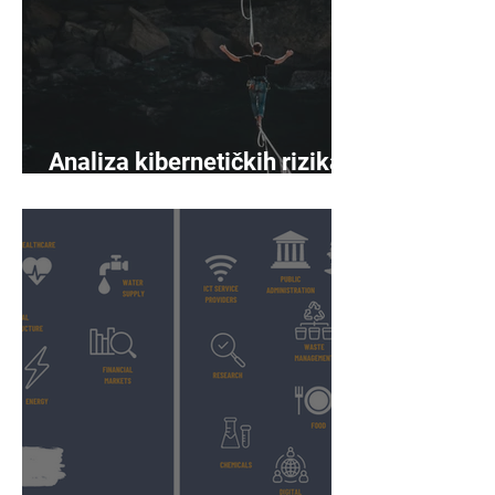
Analiza kibernetičkih rizika
napreduje