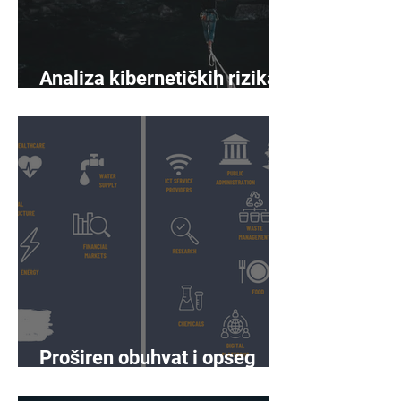
Analiza kibernetičkih rizika
napreduje
Proširen obuhvat i opseg
prema NIS2