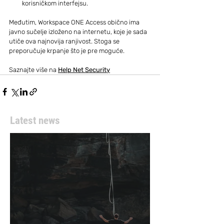
korisničkom interfejsu.
Međutim, Workspace ONE Access obično ima 
javno sučelje izloženo na internetu, koje je sada 
utiče ova najnovija ranjivost. Stoga se 
preporučuje krpanje što je pre moguće.
Saznajte više na 
Help Net Security
Latest news