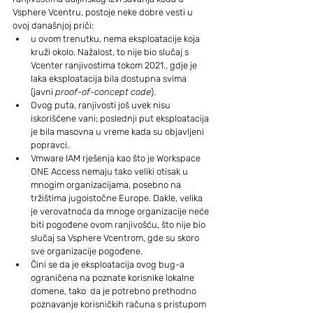
Vsphere Vcentru, postoje neke dobre vesti u 
ovoj današnjoj priči:
u ovom trenutku, nema eksploatacije koja 
kruži okolo. Nažalost, to nije bio slučaj s 
Vcenter ranjivostima tokom 2021., gdje je 
laka eksploatacija bila dostupna svima 
(javni 
proof-of-concept code
).
Ovog puta, ranjivosti još uvek nisu 
iskorišćene vani; poslednji put eksploatacija 
je bila masovna u vreme kada su objavljeni 
popravci.
Vmware IAM rješenja kao što je Workspace 
ONE Access nemaju tako veliki otisak u 
mnogim organizacijama, posebno na 
tržištima jugoistočne Europe. Dakle, velika 
je verovatnoća da mnoge organizacije neće 
biti pogođene ovom ranjivošću, što nije bio 
slučaj sa Vsphere Vcentrom, gde su skoro 
sve organizacije pogođene.
Čini se da je eksploatacija ovog bug-a 
ograničena na poznate korisnike lokalne 
domene, tako  da je potrebno prethodno 
poznavanje korisničkih računa s pristupom 