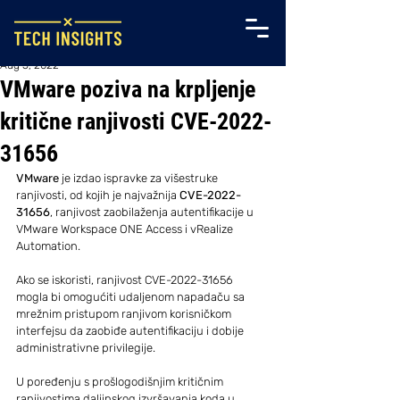
Aug 5, 2022
VMware poziva na krpljenje
kritične ranjivosti CVE-2022-
31656
VMware
 je izdao ispravke za višestruke 
ranjivosti, od kojih je najvažnija
 CVE-2022-
31656
, ranjivost zaobilaženja autentifikacije u 
VMware Workspace ONE Access i vRealize 
Automation.
Ako se iskoristi, ranjivost CVE-2022-31656 
mogla bi omogućiti udaljenom napadaču sa 
mrežnim pristupom ranjivom korisničkom 
interfejsu da zaobiđe autentifikaciju i dobije 
administrativne privilegije.
U poređenju s prošlogodišnjim kritičnim 
ranjivostima daljinskog izvršavanja koda u 