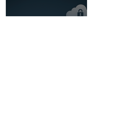
Iskorišćavanje Pareto
principa u upravljanju
rizikom
Bridge IT d.o.o.
Dugi dol 45
10000 Zagreb
Croatia
VAT ID: 09594538142